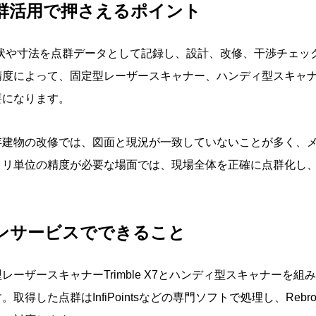
点群活用で押さえるポイント
形状や寸法を点群データとして記録し、設計、改修、干渉チェッ
精度によって、固定型レーザースキャナー、ハンディ型スキャ
要になります。
存建物の改修では、図面と現況が一致していないことが多く、
リ単位の精度が必要な場面では、現場全体を正確に点群化し、C
ャンサービスでできること
ーザースキャナーTrimble X7とハンディ型スキャナーを
取得した点群はInfiPointsなどの専門ソフトで処理し、Reb