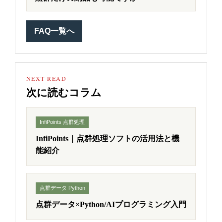
FAQ一覧へ
NEXT READ
次に読むコラム
InfiPoints 点群処理
InfiPoints｜点群処理ソフトの活用法と機
能紹介
点群データ Python
点群データ×Python/AIプログラミング入門