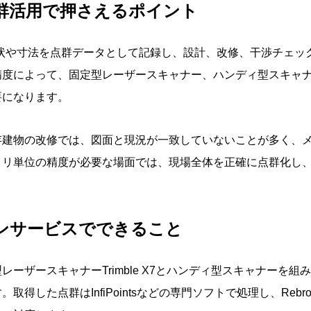
点群活用で押さえるポイント
形状や寸法を点群データとして記録し、設計、改修、干渉チェッ
精度によって、固定型レーザースキャナー、ハンディ型スキャ
要になります。
存建物の改修では、図面と現況が一致していないことが多く、
リ単位の精度が必要な場面では、現場全体を正確に点群化し、C
ャンサービスでできること
ーザースキャナーTrimble X7とハンディ型スキャナーを
取得した点群はInfiPointsなどの専門ソフトで処理し、Reb