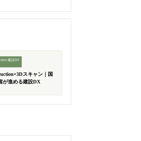
uction 建設DX
struction×3Dスキャン｜国
省が進める建設DX