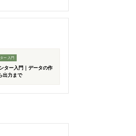
ター 入門
リンター入門｜データの作
ら出力まで