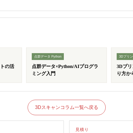
点群データ Python
3Dプリン
ソフトの活
点群データ×Python/AIプログラ
3Dプ
ミング入門
り方か
3Dスキャンコラム一覧へ戻る
見積り