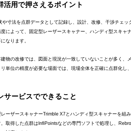
点群活用で押さえるポイント
形状や寸法を点群データとして記録し、設計、改修、干渉チェッ
精度によって、固定型レーザースキャナー、ハンディ型スキャ
要になります。
存建物の改修では、図面と現況が一致していないことが多く、
リ単位の精度が必要な場面では、現場全体を正確に点群化し、C
ャンサービスでできること
ーザースキャナーTrimble X7とハンディ型スキャナーを
取得した点群はInfiPointsなどの専門ソフトで処理し、Reb