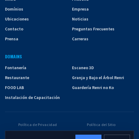
Domínios
Empresa
Ubicaciones
Noticias
Contacto
Preguntas Frecuentes
Prensa
Carreras
DOMAINS
Fontanería
Escaneo 3D
Restaurante
Granja y Bajo el Árbol Renri
FOOD LAB
Guardería Renri no Ko
Instalación de Capacitación
Política de Privacidad
Política del Sitio
Iniciativas de Biodiversidad
Política de Fuerzas Antisociales